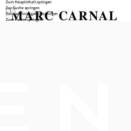
Zum Hauptinhalt springen
Zur Suche springen
MARC CARNAL
Zur Hauptnavigation springen
Zum Footer springen
„GOTT LIVE“
HOB i RAUM, 2540 Bad Vöslau