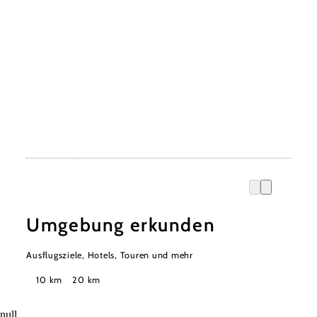
Umgebung erkunden
Ausflugsziele, Hotels, Touren und mehr
Suchradius
10 km
20 km
null