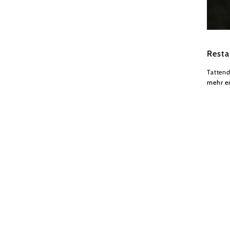
Wiener
Resta
Tattend
mehr e