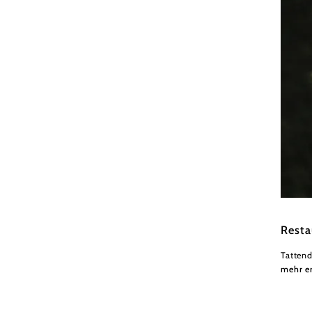
Wiener
Resta
Tattend
mehr e