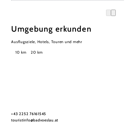
Umgebung erkunden
Ausflugsziele, Hotels, Touren und mehr
Suchradius
10 km
20 km
Stadtmarketing Tourismus & Events Bad Vöslau
Haben Sie Fragen? Wir helfen Ihnen gerne weiter.
+43 2252 76161545
touristinfo@badvoeslau.at