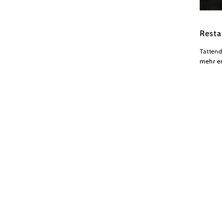
Wiener
Resta
Tattend
mehr e