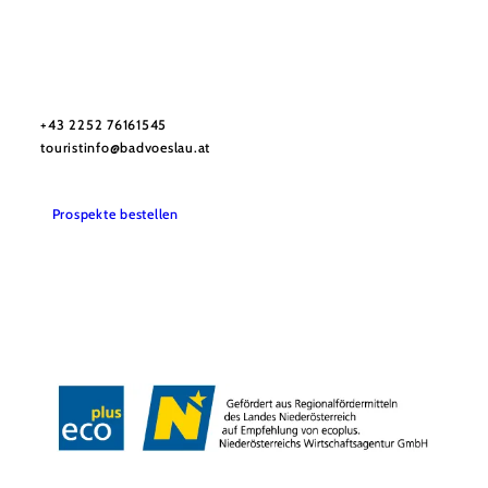
Stadtmarketing Tourismus & Events Bad Vöslau
Haben Sie Fragen? Wir helfen Ihnen gerne weiter.
+43 2252 76161545
touristinfo@badvoeslau.at
Prospekte bestellen
Team
Datenschutz
Impressum
Haftungsausschluss
Barrierefreiheitserklärung
Wienerwald Tourismus