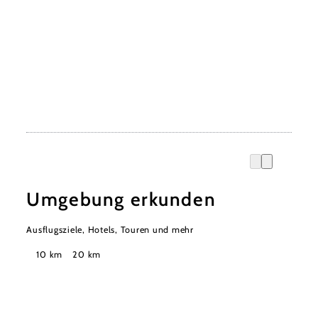
Umgebung erkunden
Ausflugsziele, Hotels, Touren und mehr
Suchradius
10 km
20 km