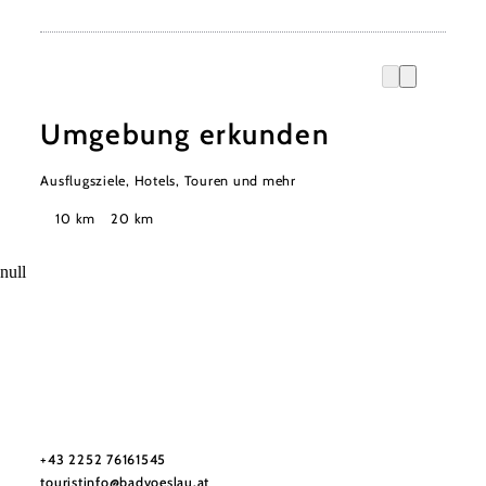
Umgebung erkunden
Ausflugsziele, Hotels, Touren und mehr
Suchradius
10 km
20 km
null
Stadtmarketing Tourismus & Events Bad Vöslau
Haben Sie Fragen? Wir helfen Ihnen gerne weiter.
+43 2252 76161545
touristinfo@badvoeslau.at