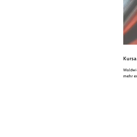
Wiener
Kursa
Waldwi
mehr e