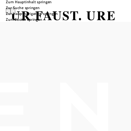
Zum Hauptinhalt springen
Zur Suche springen
UR FAUST. URE
Zur Hauptnavigation springen
Zum Footer springen
GOETHE.
Eine theatrale Anleitung zur
Selbstoptimierung auf Teufel komm
raus.
Schloss Gainfarn, 2540 Gainfarn