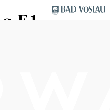
ng E1
Schwierigkeit: leicht
Distanz: 4,32 km
Dauer: 1:08 h
Aufstieg: 185 Hm
Abstieg: 185 Hm