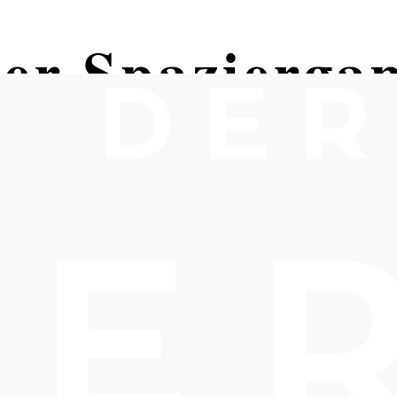
her Spazierga
n Kurpark Bad Vöslau