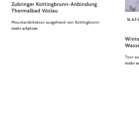
Zubringer Kottingbrunn-Anbindung
Thermalbad Vöslau
Wiener
16,63
Mountainbiketour ausgehend von Kottingbrunn
mehr erfahren
Winte
Wasse
Tour a
mehr e