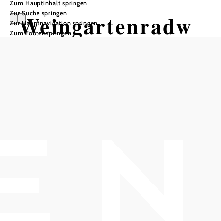
Zum Hauptinhalt springen
Zur Suche springen
Weingartenradw
Zur Hauptnavigation springen
Zum Footer springen
eg
Radtour ausgehend von Mödling
oder Bad Vöslau
Distanz: 23,96 km
Dauer: 1:43 h
Aufstieg: 66 Hm
Abstieg: 108 Hm
In Merkliste speichern