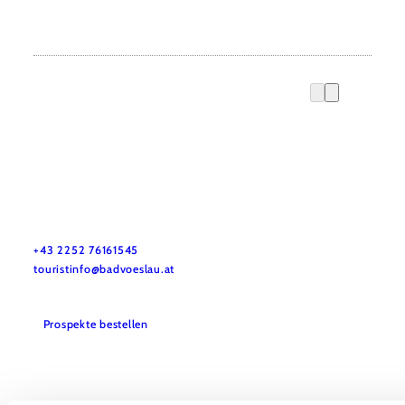
Stadtmarketing Tourismus & Events Bad Vöslau
Haben Sie Fragen? Wir helfen Ihnen gerne weiter.
+43 2252 76161545
touristinfo@badvoeslau.at
Prospekte bestellen
Team
Datenschutz
Impressum
Haftungsausschluss