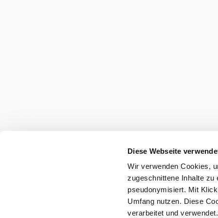
Umgebung erkun
Ausflugsziele, Hotels, Touren und mehr
Suchradius
10 km
20 km
Diese Webseite verwende
Wir verwenden Cookies, um
zugeschnittene Inhalte zu 
pseudonymisiert. Mit Klic
Umfang nutzen. Diese Cook
Tourismus & Stadtmarketing Klosterneu
verarbeitet und verwendet