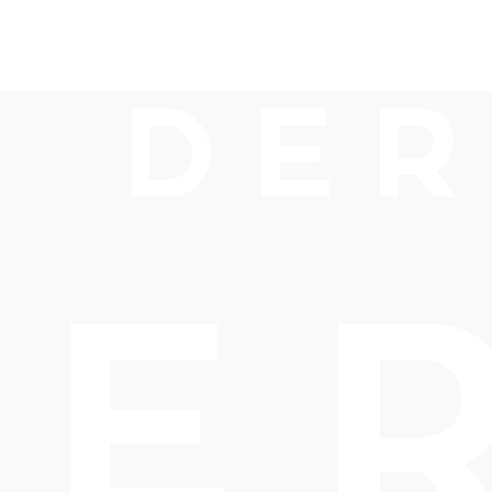
Genusstour i
d - Klostern