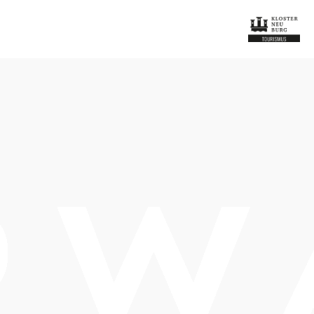
m
euburg