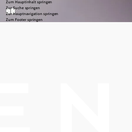
Zum Hauptinhalt springen
Zur Suche springen
Zur Hauptnavigation springen
Zum Footer springen
Wein & Genuss
©
© Niederösterreich Werbung/Andreas Hofer
Was
Klosterneuburg
an Wein &
Genuss zu
bieten hat!