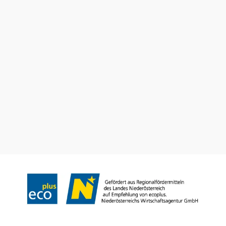
Tourismus & Stadtmarketing Klosterneuburg GmbH
Haben Sie Fragen? Wir helfen Ihnen gerne weiter.
+43 2243 32038
tourismus@klosterneuburg.net
Impressum
Haftungsausschluss
Datenschutz