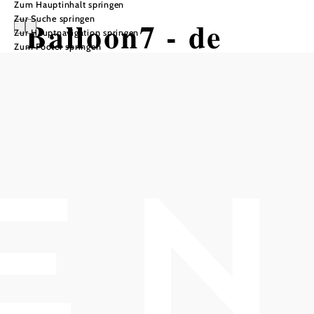
Zum Hauptinhalt springen
Zur Suche springen
Balloon7 - de
Zur Hauptnavigation springen
Zum Footer springen
Luxe
Heißluftballonfa
hrten
Öffnungszeiten
täglich geöffnet