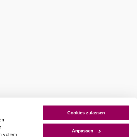
Cookies zulassen
en
h
Anpassen
n vollem