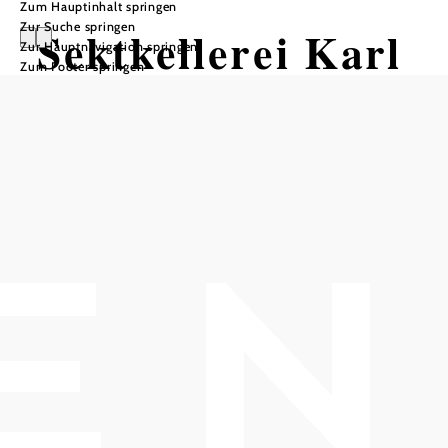
Zum Hauptinhalt springen
Zur Suche springen
Sektkellerei Karl
Zur Hauptnavigation springen
Zum Footer springen
Inführ
Öffnungszeiten
Führungszeiten: Täglich nach Vereinbarung.
In Merkliste speichern
Der Betrieb ist für Führungen und Verkostungen wieder ab 18.
Mai 2020 geöffnet.