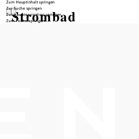
Zum Hauptinhalt springen
Zur Suche springen
Strombad
Zur Hauptnavigation springen
Zum Footer springen
Kritzendorf
Öffnungszeiten
jederzeit frei zugänglich
Empfohlener Zeitraum
J
F
M
A
M
J
J
A
S
O
N
D