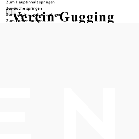
Zum Hauptinhalt springen
Zur Suche springen
Verein Gugging
Zur Hauptnavigation springen
Zum Footer springen
In Merkliste speichern
freunde des hauses der künstler in gugging
Der Verein Freunde des Hauses der Künstler in
Gugging wurde 1990 gegründet. Die Tätigkeit dieses
Vereines ist nicht auf Gewinn ausgerichtet. Die wichtigsten
Ziele der Freunde des Hauses der Künstler sind die
Unterstützung und Förderung der Arbeit von Künstlern,
deren Werke der Art Brut zugerechnet werden. Darüber
hinaus sucht der Verein die Stärkung der Position der Art
Brut - Künstler im allgemeinen Kunstgeschehen und zielt
auf eine umfassende Anerkennung ihrer Leistungen ab.
Durch die allgemeine Anerkennung der Art Brut in der
gegenwärtigen Gesellschaft soll sich auch die