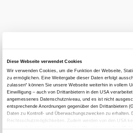
Suchradius
10 km
20 km
Tourismus & Stadtmarketing Klosterneuburg GmbH
Haben Sie Fragen? Wir helfen Ihnen gerne weiter.
Diese Webseite verwendet Cookies
+43 2243 32038
Wir verwenden Cookies, um die Funktion der Webseite, Statis
tourismus@klosterneuburg.net
zu ermöglichen. Eine Weitergabe dieser Daten erfolgt aussch
zulassen“ können Sie unsere Webseite weiterhin in vollem U
Einwilligung – auch von Drittanbietern in den USA verarbeite
Impressum
Haftungsausschluss
Datenschutz
angemessenes Datenschutzniveau, und es ist nicht ausgesch
entsprechende Anordnungen gegenüber den Drittanbietern (Goo
Daten zu Kontroll- und Überwachungszwecken zu erhalten. 
Rechtsschutzmöglichkeiten. Zudem werden von den USA kein
personenbezogener Daten gewährt. Wir geben nur Ihre IP-Ad