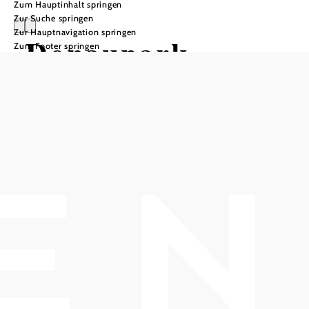
Zum Hauptinhalt springen
Zur Suche springen
Zur Hauptnavigation springen
Donaupark-
Zum Footer springen
Camping
In Merkliste speichern
Der Campingplatz hat eine Gesamtfläche von 22.500 m²
und 100 Stellplätze mit einer Größe von 70-90m².
Der schönste Campingplatz in der direkten Umgebung
Wiens verfügt über mehr als 100 Stellplätze sowie zwei
Grünflächen, die für Zelte reserviert sind. Direkt am Platz