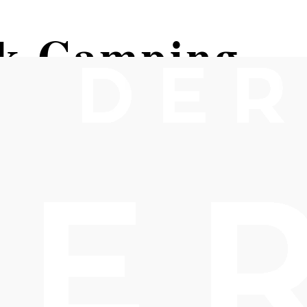
k Camping
uburg