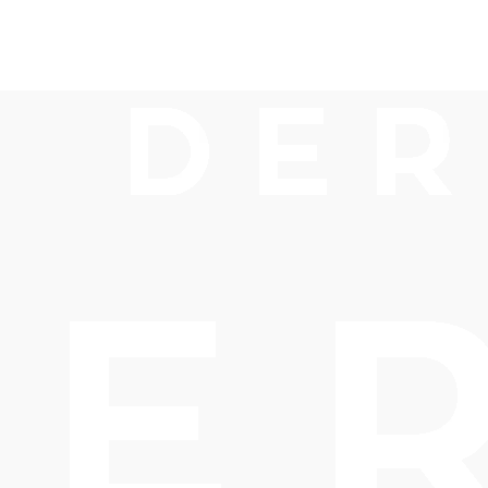
burg GmbH
eiter.
rg GmbH