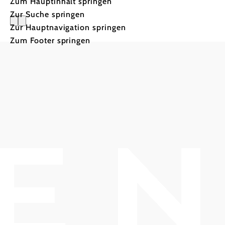
Zum Hauptinhalt springen
Zur Suche springen
Zur Hauptnavigation springen
Zum Footer springen
Tourismus & Stadtmarketing Klosterneu
Haben Sie Fragen? Wir helfen Ihnen gerne w
+43 2243 32038
tourismus@klosterneuburg.net
Impressum
Haftungsausschluss
Datenschutz
Copyright © Tourismus & Stadtmarketing Klosterneubu