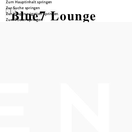
Zum Hauptinhalt springen
Zur Suche springen
Blue7 Lounge
Zur Hauptnavigation springen
Zum Footer springen
Tisch telefonisch reservieren
In Merkliste speichern
Namaste!
Unsere BLUE7 LOUNGE ist DER Beach Club in
Klosterneuburg und befindet sich direkt am Donauwasser
bei der Pionierbrücke (Magdeburggasse 10/Ecke
Donaustrasse).