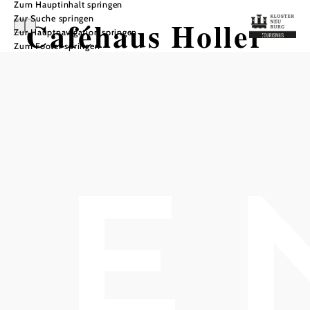
Zum Hauptinhalt springen
Zur Suche springen
Caféhaus Holler
Zur Hauptnavigation springen
Zum Footer springen
In Merkliste speichern
Im Caféhaus Holler wird jeder Tag im Nu zum Feiertag! Bei
regionalen und exotischen Schmankerln, täglich wechselnden,
frisch zubereiteten Speisen, Kaffeespezialitäten und Gelato.
Zwischen Palmen und gemütlichen Sofas findet im offenen
Gastraum mit den großen Fenstern jeder seinen
Lieblingsplatz. Und im schattigen Schanigarten mit Blick
aufs Stift Klosterneuburg sowieso. Ein eigens buchbarer
Veranstaltungsraum bietet Platz für private Feiern oder
Seminare.“