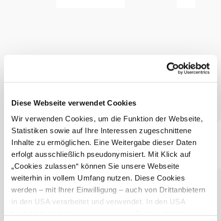
Ausstattung
Hunde erlaubt
Parkplatz
warme Speisen
erhältlich
Seminarraum
WLAN
Diese Webseite verwendet Cookies
Terrasse/Gastgarten
Wir verwenden Cookies, um die Funktion der Webseite,
vegetarische
Statistiken sowie auf Ihre Interessen zugeschnittene
Speisen erhältlich
Inhalte zu ermöglichen. Eine Weitergabe dieser Daten
Busse willkommen
erfolgt ausschließlich pseudonymisiert. Mit Klick auf
Das aktuelle Wetter in
„Cookies zulassen“ können Sie unsere Webseite
Klosterneuburg
weiterhin in vollem Umfang nutzen. Diese Cookies
werden – mit Ihrer Einwilligung – auch von Drittanbietern
in den USA verarbeitet und verwendet. In den USA
Heute, 08.08.2026
27° bis 29°
besteht derzeit kein angemessenes Datenschutzniveau,