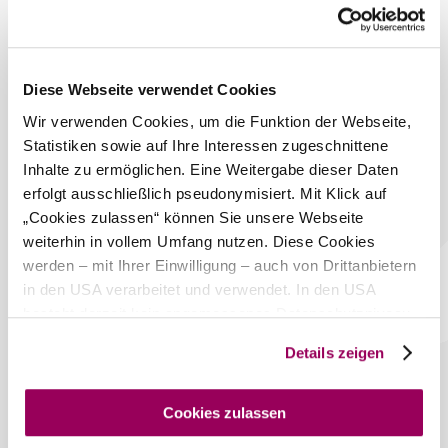
Wurst, Naschereien, Getränke, Eis, Hygieneartikel,
Waschtabs und vieles mehr.
Einfach reinschauen…. wir freuen uns auf Ihren Besuch!
Diese Webseite verwendet Cookies
Das aktuelle Wetter in
Wir verwenden Cookies, um die Funktion der Webseite,
Klosterneuburg
Statistiken sowie auf Ihre Interessen zugeschnittene
Inhalte zu ermöglichen. Eine Weitergabe dieser Daten
Heute, 07.08.2026
25° bis 28°
erfolgt ausschließlich pseudonymisiert. Mit Klick auf
„Cookies zulassen“ können Sie unsere Webseite
bewölkt
weiterhin in vollem Umfang nutzen. Diese Cookies
Windgeschwindigkeit
3,8 km/h
©
Donaupark
werden – mit Ihrer Einwilligung – auch von Drittanbietern
in den USA verarbeitet und verwendet. In den USA
Morgen, 08.08.2026
19° bis 27°
besteht derzeit kein angemessenes Datenschutzniveau,
und es ist nicht ausgeschlossen, dass staatliche
bewölkt
Details zeigen
Windgeschwindigkeit
3,0 km/h
Sicherheitsbehörden entsprechende Anordnungen
gegenüber den Drittanbietern (Google und Meta
Platforms, Inc.) treffen, um Zugriff auf Daten zu Kontroll-
Umgebung erkunden
Cookies zulassen
und Überwachungszwecken zu erhalten. Dagegen gibt es