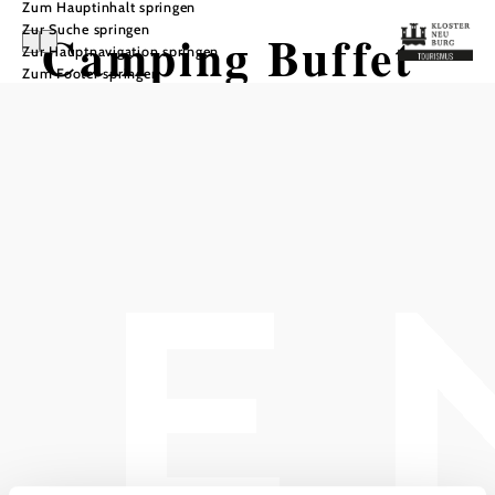
Zum Hauptinhalt springen
Zur Suche springen
Camping Buffet
Zur Hauptnavigation springen
Zum Footer springen
Restaurant
In Merkliste speichern
Das Restaurant am Campingplatz!
Frühstück
Kleines Frühstück, erweitertes Frühstück
Küche
österreichische, regionale Gerichte
Shop
Täglich frisches Gebäck, Lebensmittel, Milchprodukte,