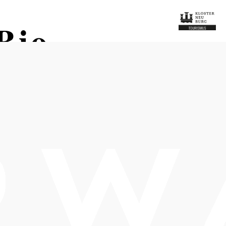
Bio-
Öffnungszeiten
Tisch telefonisch reservieren
Die Öffnungstage des Heurigen-Restaurant finden Sie auf
unserer Homepage www.hauerhof.at.