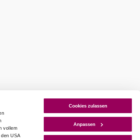
Cookies zulassen
en
h
Anpassen
n vollem
n den USA