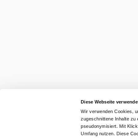
Umgebung erkun
Ausflugsziele, Hotels, Touren und mehr
Suchradius
10 km
20 km
null
Diese Webseite verwende
Wir verwenden Cookies, um
zugeschnittene Inhalte zu 
pseudonymisiert. Mit Klic
Umfang nutzen. Diese Cook
Tourismus & Stadtmarketing Klosterneu