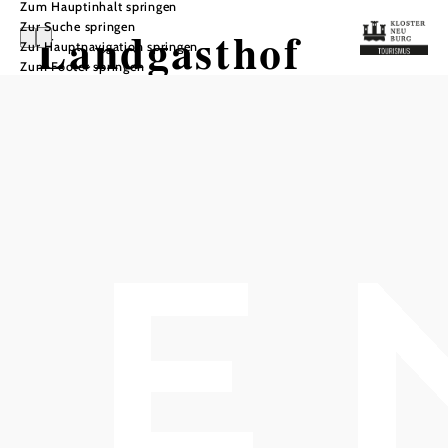
Zum Hauptinhalt springen
Zur Suche springen
Landgasthof
Zur Hauptnavigation springen
Zum Footer springen
Windischhütte
In Merkliste speichern
Der Landgasthof Windischhütte ist ein traditioneller
Gasthof mit eigener Landwirtschaft und Hausschlachtung.
Die Gäste können in Zimmern mit Fernseher übernachten
und den Komfort eines Aufzugs im Haus genießen. Die
Küche bietet durchgehend warme Speisen an. Der Gasthof
befindet sich in ruhiger Lage auf 500m Seehöhe, im
Herzen des Wienerwaldes und nur 17 km vom Zentrum
Wiens entfernt. Ruhetage sind Montag und Dienstag. Die
Preise für die Übernachtung inklusive Frühstück betragen