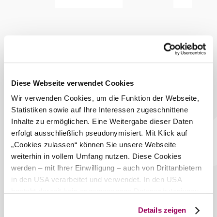
31 Euro für ein Doppelzimmer und 34 Euro für ein
Einzelzimmer. Der Landgasthof Windischhütte ist der
ideale Ort für alle, die die Ruhe und Schönheit des
Wienerwaldes genießen und gleichzeitig die Nähe zur
pulsierenden Stadt Wien schätzen.
Bei uns finden Sie auch
Diese Webseite verwendet Cookies
Landgasthof Windischhütte
Unterkunft
Wir verwenden Cookies, um die Funktion der Webseite,
mehr erfahren
Statistiken sowie auf Ihre Interessen zugeschnittene
Das aktuelle Wetter in
Inhalte zu ermöglichen. Eine Weitergabe dieser Daten
Klosterneuburg
erfolgt ausschließlich pseudonymisiert. Mit Klick auf
„Cookies zulassen“ können Sie unsere Webseite
©
Landgasthof Windischhütte
weiterhin in vollem Umfang nutzen. Diese Cookies
Heute, 08.08.2026
26° bis 29°
werden – mit Ihrer Einwilligung – auch von Drittanbietern
in den USA verarbeitet und verwendet. In den USA
teilweise bewölkt
besteht derzeit kein angemessenes Datenschutzniveau,
Windgeschwindigkeit
2,1 km/h
und es ist nicht ausgeschlossen, dass staatliche
Details zeigen
Morgen, 09.08.2026
Sicherheitsbehörden entsprechende Anordnungen