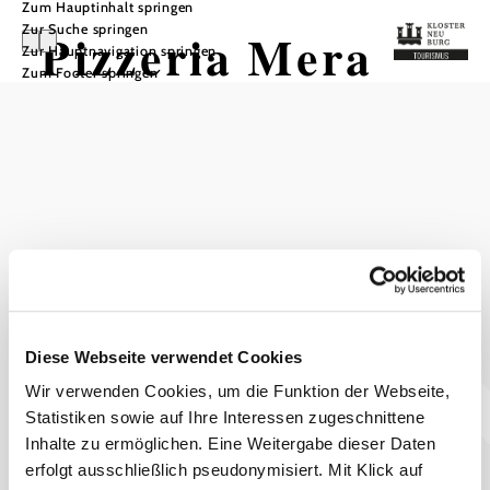
Zum Hauptinhalt springen
Zur Suche springen
Pizzeria Mera
Zur Hauptnavigation springen
Zum Footer springen
In Merkliste speichern
Pizzeria & Italienisches Essen
Herzlich Willkommen!
Das aktuelle Wetter in Kritzendorf
Diese Webseite verwendet Cookies
Wir verwenden Cookies, um die Funktion der Webseite,
Statistiken sowie auf Ihre Interessen zugeschnittene
Heute, 10.08.2026
24° bis 35°
Inhalte zu ermöglichen. Eine Weitergabe dieser Daten
bewölkt
erfolgt ausschließlich pseudonymisiert. Mit Klick auf
Windgeschwindigkeit
3,5 km/h