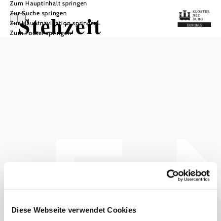
Zum Hauptinhalt springen
Zur Suche springen
Stehzeit
Zur Hauptnavigation springen
Zum Footer springen
In Merkliste speichern
Bar & Imbiß
gemütliche Bar mit Imbiß in der oberen Stadt
Das aktuelle Wetter in
Klosterneuburg
Heute, 07.08.2026
25° bis 28°
Diese Webseite verwendet Cookies