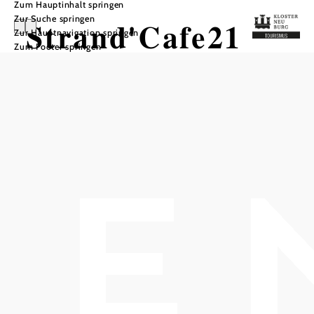
Zum Hauptinhalt springen
Zur Suche springen
Strand'Cafe21
Zur Hauptnavigation springen
Zum Footer springen
In Merkliste speichern
Im Strandbad Klosterneuburg feiert das Restaurant am
Hauptplatz im Sommer ’21 mit einem neuen Konzept sein
Comeback. Das neu gegründete Strandcafe21 nützt die
wunderschöne Lage am Ufer der Donau vor den Toren
Klosterneuburgs und dem Norden Wiens, um seinen Gästen
erholsame Stunden zu bieten. Ziel ist es, dem Besucher eine
Auszeit von seinem Alltag zu schenken und auch an Tagen
mit schlechtem oder wechselhaftem Wetter in den Köpfen der
Menschen zu bleiben – als gemütlicher Rückzugsort in einem
gepflegten, naturbelassenen Areal, das man besuchen kann,