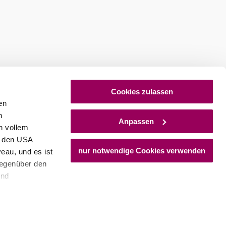
Cookies zulassen
en
h
Anpassen
n vollem
n den USA
nur notwendige Cookies verwenden
eau, und es ist
gegenüber den
und
den Schutz
dass keine
ieter, Endgerät