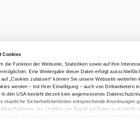
den
t Cookies
 die Funktion der Webseite, Statistiken sowie auf Ihre Interess
ermöglichen. Eine Weitergabe dieser Daten erfolgt ausschließlic
k auf „Cookies zulassen“ können Sie unsere Webseite weiterhin i
ies werden – mit Ihrer Einwilligung – auch von Drittanbietern i
burg GmbH
. In den USA besteht derzeit kein angemessenes Datenschutzniv
eiter.
ss staatliche Sicherheitsbehörden entsprechende Anordnungen 
Meta Platforms, Inc.) treffen, um Zugriff auf Daten zu Kontroll- 
rhalten. Dagegen gibt es keine wirksamen Rechtsbehelfe und
n. Zudem werden von den USA keine geeigneten Garantien für 
ewährt. Wir geben nur Ihre IP-Adresse (in gekürzter Form, so
ch ist) sowie technische Informationen wie Browser, Internetanb