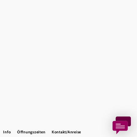
Tourismus & Stadtmarketing Klosterneuburg GmbH
Haben Sie Fragen? Wir helfen Ihnen gerne weiter.
+43 2243 32038
tourismus@klosterneuburg.net
Impressum
Haftungsausschluss
Datenschutz
Copyright © Tourismus & Stadtmarketing Klosterneuburg GmbH
Info
Öffnungszeiten
Kontakt/Anreise