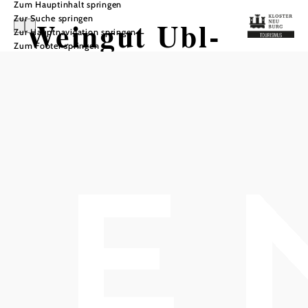
Zum Hauptinhalt springen
Zur Suche springen
Weingut Ubl-
Zur Hauptnavigation springen
Zum Footer springen
Doschek
In Merkliste speichern
Könnte man nur eins hervorheben, dann wäre es
wahrscheinlich die außergewöhnliche Lage des Heurigen
der Familie Ubl-Doschek mitten in den Weinbergen auf
einer Anhöhe in Kritzendorf. Von hier bietet sich eine
einzigartige Aussicht über die Donau und bis nach Wien.
Lobenswert ist aber noch einiges mehr! Da wäre
beispielsweise die etwas andere, nämlich mediterran
angehauchte Speisekarte zu erwähnen: Heurigen-Tapas,
geräucherte Lachsforelle, Roastbeef, Schafkäse, eine