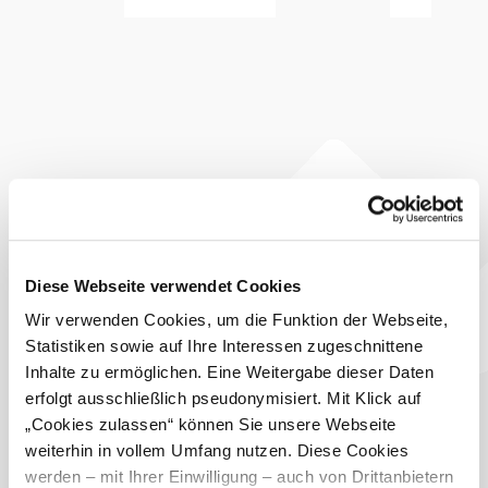
Vielfalt an Salaten und vegetarischen Gerichten,
hausgemachte Mehlspeisen – alles da, was das Herz
begehrt. Nicht zu vergessen sind natürlich die köstlichen,
sogar bio-zertifizierten Weine und Obstsäfte. Ein Platzerl
einfach zum Wohlfühlen!
Dieser
Betrieb ist
ausgezeichnet
...
Diese Webseite verwendet Cookies
Ausstattung
Wir verwenden Cookies, um die Funktion der Webseite,
Parkplatz
Statistiken sowie auf Ihre Interessen zugeschnittene
Terrasse/Gastgarten
Inhalte zu ermöglichen. Eine Weitergabe dieser Daten
erfolgt ausschließlich pseudonymisiert. Mit Klick auf
Ab-Hof-Verkauf
„Cookies zulassen“ können Sie unsere Webseite
Biologischer Wein-
weiterhin in vollem Umfang nutzen. Diese Cookies
bzw. Obstbau
werden – mit Ihrer Einwilligung – auch von Drittanbietern