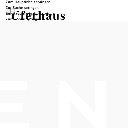
Zum Hauptinhalt springen
Zur Suche springen
Uferhaus
Zur Hauptnavigation springen
Zum Footer springen
In Merkliste speichern
Abchillen, wohlfühlen, die Sonne genießen, chillige
Sounds genießen ...
Parkmöglichkeiten,bietet Frühstück, Mittagessen,
Abendessen, Kaffee und Getränke an
Kinderfreundlich