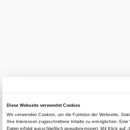
©
weitere Bilder in Galerie anzeigen
uferhaus
Das aktuelle Wetter in
Diese Webseite verwendet Cookies
Klosterneuburg
Wir verwenden Cookies, um die Funktion der Webseite, Stati
Ihre Interessen zugeschnittene Inhalte zu ermöglichen. Eine
Heute, 07.08.2026
24° bis 28°
Daten erfolgt ausschließlich pseudonymisiert. Mit Klick auf 