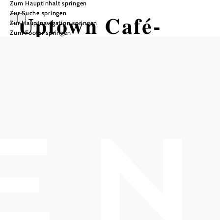
Zum Hauptinhalt springen
Zur Suche springen
Uptown Café-
Zur Hauptnavigation springen
Zum Footer springen
Lounge-Bar
Tisch telefonisch reservieren
In Merkliste speichern
Die Bar im Herzen von Klosterneuburg!
Text bitte unter Punkt 6. einpflegen
null