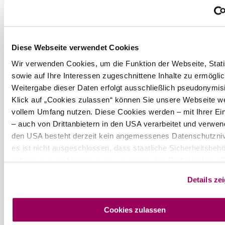
©
weitere Bilder in Galerie anzeigen
katzmayeroman
Bei uns finden Sie auch
Diese Webseite verwendet Cookies
Weinbau Katzmayer-Oman
Infrastruktur
Wir verwenden Cookies, um die Funktion der Webseite, Stati
mehr erfahren
sowie auf Ihre Interessen zugeschnittene Inhalte zu ermögli
Das aktuelle Wetter in
Weitergabe dieser Daten erfolgt ausschließlich pseudonymisi
Klosterneuburg
Klick auf „Cookies zulassen“ können Sie unsere Webseite wei
vollem Umfang nutzen. Diese Cookies werden – mit Ihrer Ein
– auch von Drittanbietern in den USA verarbeitet und verwend
Heute, 06.08.2026
28°
den USA besteht derzeit kein angemessenes Datenschutzni
es ist nicht ausgeschlossen, dass staatliche Sicherheitsbeh
bewölkt
entsprechende Anordnungen gegenüber den Drittanbietern (
Windgeschwindigkeit
2,0 km/h
und Meta Platforms, Inc.) treffen, um Zugriff auf Daten zu Kon
Details ze
Morgen, 07.08.2026
und Überwachungszwecken zu erhalten. Dagegen gibt es ke
22° bis 31°
wirksamen Rechtsbehelfe und Rechtsschutzmöglichkeiten.
bewölkt
werden von den USA keine geeigneten Garantien für den Sc
Cookies zulassen
Windgeschwindigkeit
4,4 km/h
personenbezogener Daten gewährt. Wir geben nur Ihre IP-Ad