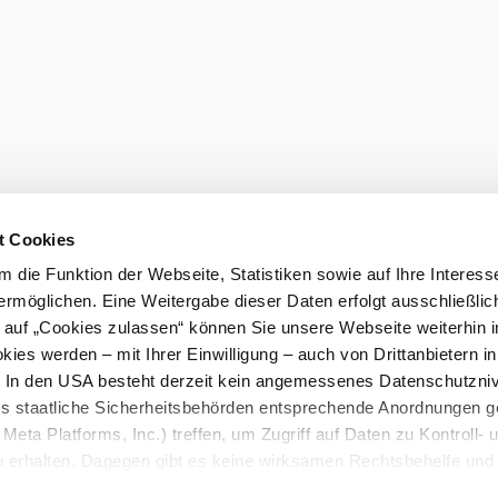
den
t Cookies
 die Funktion der Webseite, Statistiken sowie auf Ihre Interess
ermöglichen. Eine Weitergabe dieser Daten erfolgt ausschließlic
k auf „Cookies zulassen“ können Sie unsere Webseite weiterhin i
ies werden – mit Ihrer Einwilligung – auch von Drittanbietern i
burg GmbH
. In den USA besteht derzeit kein angemessenes Datenschutzniv
eiter.
ss staatliche Sicherheitsbehörden entsprechende Anordnungen 
Meta Platforms, Inc.) treffen, um Zugriff auf Daten zu Kontroll- 
rhalten. Dagegen gibt es keine wirksamen Rechtsbehelfe und
n. Zudem werden von den USA keine geeigneten Garantien für 