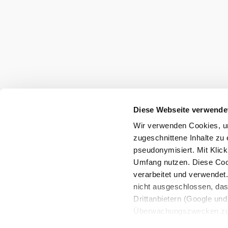
Umgebung erkun
Ausflugsziele, Hotels, Touren und mehr
Suchradius
10 km
20 km
Diese Webseite verwende
Wir verwenden Cookies, um
zugeschnittene Inhalte zu 
pseudonymisiert. Mit Klic
Umfang nutzen. Diese Cook
Tourismus & Stadtmarketing Klosterneu
verarbeitet und verwendet
Haben Sie Fragen? Wir helfen Ihnen gerne w
nicht ausgeschlossen, da
+43 2243 32038
Drittanbietern (Google und 
tourismus@klosterneuburg.net
Überwachungszwecken zu e
Rechtsschutzmöglichkeite