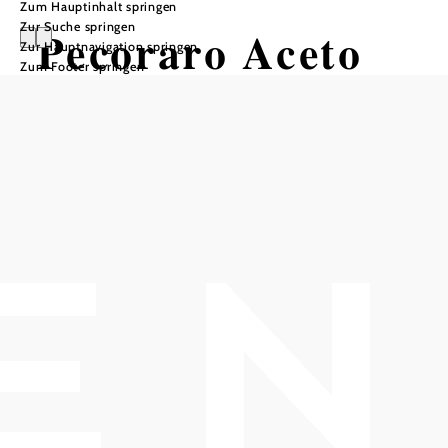
Zum Hauptinhalt springen
Zur Suche springen
Pecoraro Aceto
Zur Hauptnavigation springen
Zum Footer springen
Balsamico
In Merkliste speichern
Am Ölberg in Klosterneuburg produziert
Staatsopernsänger Herwig Pecoraro mit seiner Familie
Aceto Balsamico – und zwar einen der weltbesten. Nach
strenger modenesischer Tradition wird der Balsam nach
einem uralten Verfahren hergestellt, welches der Tenor bei
seinem Gesangsstudium in Modena gelernt hat.
Der Aceto Balsamico reift in fünf verschiedenen Fässern:
Eiche, Akazie, Maulbeere, Kastanie und Kirsche
verschmelzen nach 9 Jahren zu diesem wunderbaren