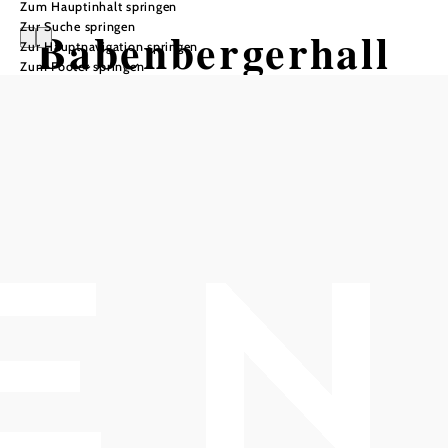
Zum Hauptinhalt springen
Zur Suche springen
Babenbergerhall
Zur Hauptnavigation springen
Zum Footer springen
e
In Merkliste speichern
Veranstaltungszentrum und Mehrzweckhalle
Nach langjährigen Diskussionen um die Errichtung eines
Veranstaltungszentrums in Klosterneuburg fasste der
Gemeinderat der Stadtgemeinde am 6.5.1966 den
Beschluss zur Errichtung einer Mehrzweckhalle am
Rathausplatz 25. Am 26.6.1966 legte Bürgermeister NR
a.D. Leopold Weinmayer den Grundstein der neuen Halle.
Bereits am 7.12.1969 wurde der Neubau durch Abt
Koberger gesegnet und eröffnet. Seither steht der Stadt ein