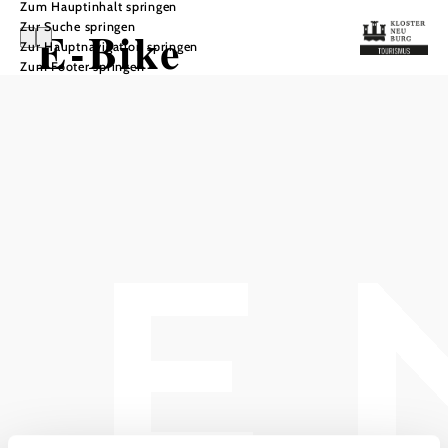
Zum Hauptinhalt springen
Zur Suche springen
E-Bike
Zur Hauptnavigation springen
Zum Footer springen
Ladestation:
Bundesgymnasiu
m
Klosterneuburg
In Merkliste speichern
Die Ladestation befindet sich beim Bundesgymnasium
beim Fahrradständer. Das Laden ist hier kostenlos und