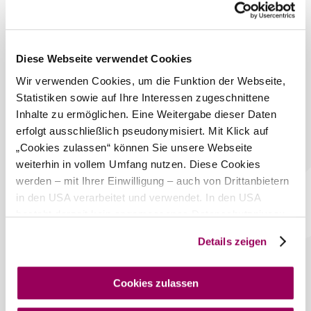
jederzeit möglich.
Stecker: 3x Schuko
Das aktuelle Wetter in
Diese Webseite verwendet Cookies
Klosterneuburg
Wir verwenden Cookies, um die Funktion der Webseite,
Statistiken sowie auf Ihre Interessen zugeschnittene
Heute, 10.08.2026
20° bis 35°
Inhalte zu ermöglichen. Eine Weitergabe dieser Daten
erfolgt ausschließlich pseudonymisiert. Mit Klick auf
bewölkt
„Cookies zulassen“ können Sie unsere Webseite
Windgeschwindigkeit
1,4 km/h
weiterhin in vollem Umfang nutzen. Diese Cookies
werden – mit Ihrer Einwilligung – auch von Drittanbietern
Morgen, 11.08.2026
23° bis 31°
in den USA verarbeitet und verwendet. In den USA
besteht derzeit kein angemessenes Datenschutzniveau,
bewölkt
Windgeschwindigkeit
3,9 km/h
und es ist nicht ausgeschlossen, dass staatliche
Details zeigen
Sicherheitsbehörden entsprechende Anordnungen
gegenüber den Drittanbietern (Google und Meta
Umgebung erkunden
Platforms, Inc.) treffen, um Zugriff auf Daten zu Kontroll-
Cookies zulassen
und Überwachungszwecken zu erhalten. Dagegen gibt es
Ausflugsziele, Hotels, Touren und mehr