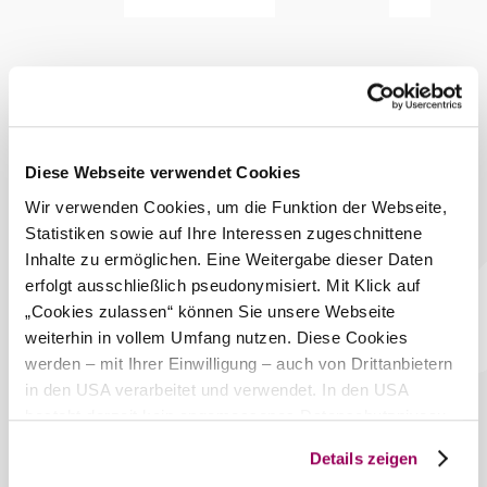
bemüht für Klosterneuburg und Umgebung.
Lassen Sie sich sehr bequem, komfort und sauber ans Ziel
führen.
Unser Motto ist:
Sicher - Pünktlich - Zuverlässig - Effizient - Diskret
Diese Webseite verwendet Cookies
Rufen sie uns einfach an 02243-21 441 Ihr Wunsch
ist unser Ziel.
Wir verwenden Cookies, um die Funktion der Webseite,
Statistiken sowie auf Ihre Interessen zugeschnittene
Das aktuelle Wetter in Höflein an
Inhalte zu ermöglichen. Eine Weitergabe dieser Daten
der Donau
erfolgt ausschließlich pseudonymisiert. Mit Klick auf
„Cookies zulassen“ können Sie unsere Webseite
Heute, 09.08.2026
17° bis 32°
weiterhin in vollem Umfang nutzen. Diese Cookies
werden – mit Ihrer Einwilligung – auch von Drittanbietern
bewölkt
in den USA verarbeitet und verwendet. In den USA
Windgeschwindigkeit
2,8 km/h
besteht derzeit kein angemessenes Datenschutzniveau,
und es ist nicht ausgeschlossen, dass staatliche
Morgen, 10.08.2026
19° bis 37°
Details zeigen
Sicherheitsbehörden entsprechende Anordnungen