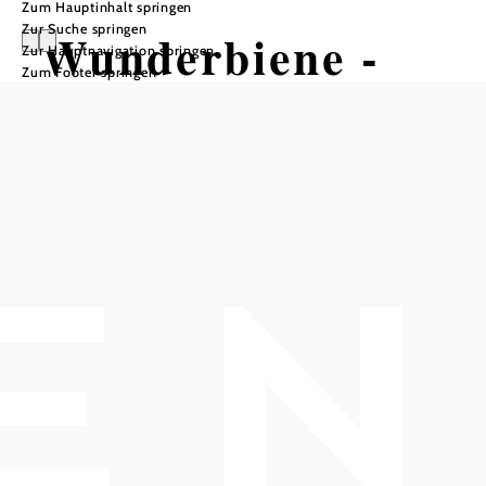
Zum Hauptinhalt springen
Zur Suche springen
Wunderbiene -
Zur Hauptnavigation springen
Zum Footer springen
Imkerei Sonja
Weitz
In Merkliste speichern
Honig + noch viel mehr!
Honig, Propolis, Pflegeprodukte, Kerzen & Kurse (Daten
auf der Homepage!)
Ich hatte den Wunsch etwas für die Bienen und die Natur
zu tun. Begonnen hat es dann 2013 mit einer Bienenkiste.
Ich besuchte ein Bienenkistenseminar und stellte bald fest,