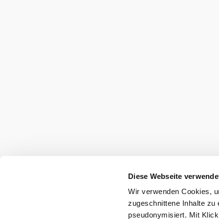
Windges
Umgebung erkun
Ausflugsziele, Hotels, Touren und mehr
Suchradius
10 km
20 km
Diese Webseite verwende
Wir verwenden Cookies, um
zugeschnittene Inhalte zu 
pseudonymisiert. Mit Klic