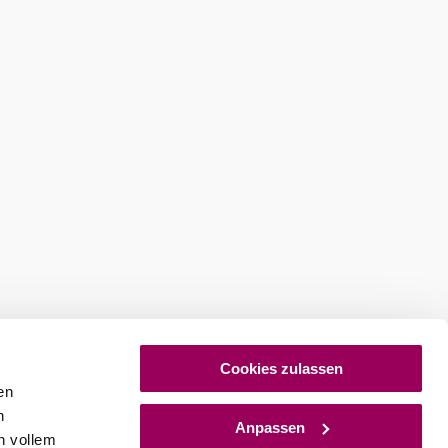
eschwindigkeit
2,9 km/h
Cookies zulassen
en
h
Anpassen
n vollem