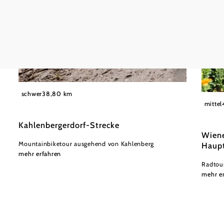
©
Wienerwald Tourismus/Markus Frühmann
schwer
38,80 km
Wiener
mittel
Kahlenbergerdorf-Strecke
Wiene
Mountainbiketour ausgehend von Kahlenberg
Haupt
mehr erfahren
Radtou
mehr e