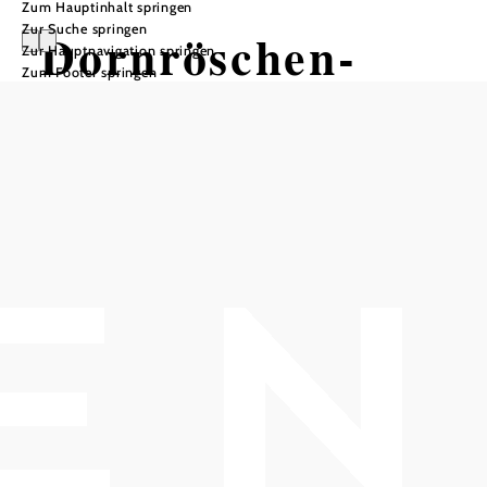
Zum Hauptinhalt springen
Zur Suche springen
Dornröschen-
Zur Hauptnavigation springen
Zum Footer springen
Trail
Mountainbiketour ausgehend von
Hermannskogelweg
Schwierigkeit: schwer
Distanz: 0,67 km
Dauer: 0:03 h
Abstieg: 80 Hm
In Merkliste speichern