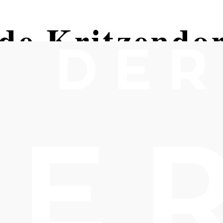
e Kritzendor
end von Klosterneuburg beim Happ