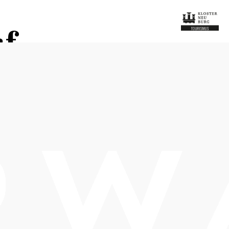
f
yland
Schwierigkeit: mittel
Distanz: 19,62 km
Dauer: 2:15 h
Aufstieg: 326 Hm
Abstieg: 326 Hm