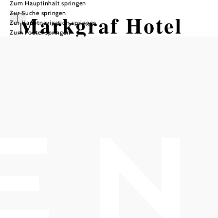
Zum Hauptinhalt springen
Zur Suche springen
Markgraf Hotel
Zur Hauptnavigation springen
Zum Footer springen
In Merkliste speichern
Unsere Gäste genießen Ihren Aufenthalt im 2022 neu
renovierten Markgraf Hotel. Die Lage am Fuße des
Kahlenbergs bietet den Gästen einen ruhigen Aufenthalt mit
unmittelbarer Nähe zum Wienerwald und den Vorzügen der
guten Verkehrsanbindung nach Wien. Öffentliche
Verkehrsmittel nach Wien sind nur wenige Gehminuten
entfernt.
Die Rezeption ist von 17:00 bis 20:00 besetzt, eine