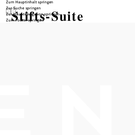
Zum Hauptinhalt springen
Zur Suche springen
Stifts-Suite
Zur Hauptnavigation springen
Zum Footer springen
In Merkliste speichern
Zentral am Klosterneuburger Rathausplatz, direkt neben dem
Stift Klosterneuburg gelegen, bietet die Stifts-Suite eine
Wohlfühl-Oase mit historischem Ambiente
Fühlen Sie sich wohl und genießen Sie Wien und seine
Umgebung
Eingebettet in das Ensemble Rathausplatz befindet sich das
historische Gebäude, welches auch das Apartment Stifts-
Suite umfasst. Das Apartment grenzt an der historischen