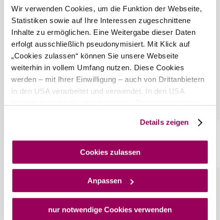
Wir verwenden Cookies, um die Funktion der Webseite,
Ladestation für
Statistiken sowie auf Ihre Interessen zugeschnittene
Elektrofahrzeuge
Inhalte zu ermöglichen. Eine Weitergabe dieser Daten
erfolgt ausschließlich pseudonymisiert. Mit Klick auf
Freizeitangebote
„Cookies zulassen“ können Sie unsere Webseite
weiterhin in vollem Umfang nutzen. Diese Cookies
Liegewiese
werden – mit Ihrer Einwilligung – auch von Drittanbietern
Umgebung erkunden
in den USA verarbeitet und verwendet. In den USA
besteht derzeit kein angemessenes Datenschutzniveau,
und es ist nicht ausgeschlossen, dass staatliche
Ausflugsziele, Hotels, Touren und mehr
Details zeigen
Sicherheitsbehörden entsprechende Anordnungen
Suchradius
10 km
20 km
gegenüber den Drittanbietern (Google und Meta
Platforms, Inc.) treffen, um Zugriff auf Daten zu Kontroll-
Cookies zulassen
null
und Überwachungszwecken zu erhalten. Dagegen gibt es
keine wirksamen Rechtsbehelfe und
Anpassen
Rechtsschutzmöglichkeiten. Zudem werden von den
USA keine geeigneten Garantien für den Schutz
personenbezogener Daten gewährt. Wir geben nur Ihre
nur notwendige Cookies verwenden