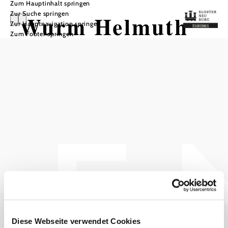
Zum Hauptinhalt springen
Zur Suche springen
Wurm Helmuth
Zur Hauptnavigation springen
Zum Footer springen
Privatzimmer
In Merkliste speichern
Ruhige Lage im Zentrum, Garten und Terrasse, engl.,
Nichtraucherzimmer! 400m vom Donauradweg entfernt.
Grander (=belebtes) Wasser, OEKO-Betrieb lt. WKNÖ
Ausstattung
Terrasse/Gastgarten
Diese Webseite verwendet Cookies
WLAN