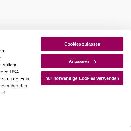
©
einer
einer Norbert
Cookies zulassen
uptstraße 32, 3400 Weidling
en
hr erfahren
h
Anpassen
n vollem
n den USA
nur notwendige Cookies verwenden
eau, und es ist
gegenüber den
und
den Schutz
dass keine
ieter, Endgerät
einer möglichen