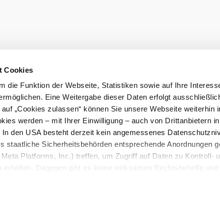
z
Z
t Cookies
Ha
 die Funktion der Webseite, Statistiken sowie auf Ihre Interess
me
ermöglichen. Eine Weitergabe dieser Daten erfolgt ausschließlic
k auf „Cookies zulassen“ können Sie unsere Webseite weiterhin i
ies werden – mit Ihrer Einwilligung – auch von Drittanbietern i
. In den USA besteht derzeit kein angemessenes Datenschutzniv
ss staatliche Sicherheitsbehörden entsprechende Anordnungen 
Meta Platforms, Inc.) treffen, um Zugriff auf Daten zu Kontroll- 
rhalten. Dagegen gibt es keine wirksamen Rechtsbehelfe und
n. Zudem werden von den USA keine geeigneten Garantien für 
ewährt. Wir geben nur Ihre IP-Adresse (in gekürzter Form, so
ch ist) sowie technische Informationen wie Browser, Internetanb
n Google bzw. an. Meta weiter. Weitere Details zu Cookies und 