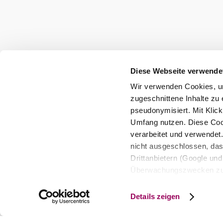
Diese Webseite verwende
Wir verwenden Cookies, um
zugeschnittene Inhalte zu 
pseudonymisiert. Mit Klic
Umfang nutzen. Diese Cook
verarbeitet und verwendet
nicht ausgeschlossen, da
©
meißner
Drittanbietern (Google und 
Überwachungszwecken zu e
Fam. Meißner
Rechtsschutzmöglichkeite
personenbezogener Daten g
Atelier am Säulenweg 6, 3400 Weidling
Details zeigen
eindeutige Zuordnung mögli
mehr erfahren
und Bildschirmauflösung a