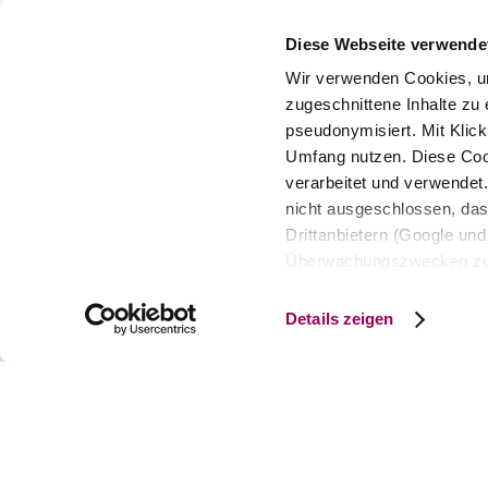
Diese Webseite verwende
Wir verwenden Cookies, um
zugeschnittene Inhalte zu 
pseudonymisiert. Mit Klic
Umfang nutzen. Diese Cook
verarbeitet und verwendet
nicht ausgeschlossen, da
Drittanbietern (Google und 
Überwachungszwecken zu e
Rechtsschutzmöglichkeite
personenbezogener Daten g
Details zeigen
eindeutige Zuordnung mögli
und Bildschirmauflösung a
späteren Deaktivierung fi