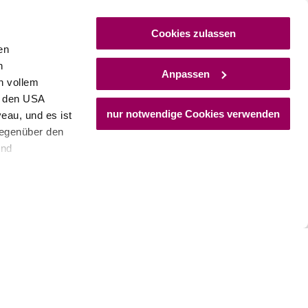
uptstraße 95, 3400 Maria Gugging
Cookies zulassen
hr erfahren
en
h
Anpassen
n vollem
n den USA
nur notwendige Cookies verwenden
eau, und es ist
gegenüber den
und
den Schutz
dass keine
ieter, Endgerät
einer möglichen