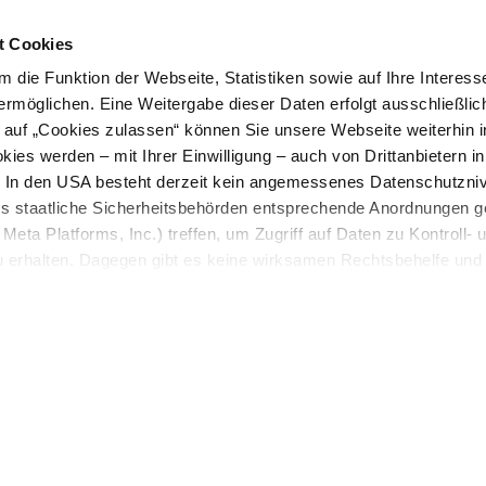
Ha
t Cookies
me
 die Funktion der Webseite, Statistiken sowie auf Ihre Interess
ermöglichen. Eine Weitergabe dieser Daten erfolgt ausschließlic
k auf „Cookies zulassen“ können Sie unsere Webseite weiterhin i
ies werden – mit Ihrer Einwilligung – auch von Drittanbietern i
. In den USA besteht derzeit kein angemessenes Datenschutzniv
ss staatliche Sicherheitsbehörden entsprechende Anordnungen 
Meta Platforms, Inc.) treffen, um Zugriff auf Daten zu Kontroll- 
rhalten. Dagegen gibt es keine wirksamen Rechtsbehelfe und
n. Zudem werden von den USA keine geeigneten Garantien für 
ewährt. Wir geben nur Ihre IP-Adresse (in gekürzter Form, so
©
ch ist) sowie technische Informationen wie Browser, Internetanb
chateaukierling
n Google bzw. an. Meta weiter. Weitere Details zu Cookies und 
"Chateau Kierling"
nden Sie in unserer
Datenschutzerklärung
.
Hauptstrasse 252, 3400 Kierling
mehr erfahren