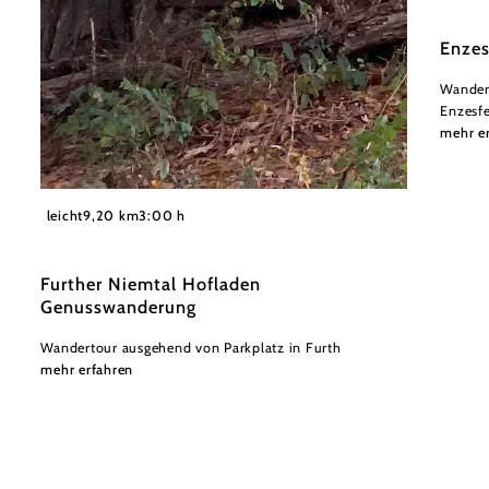
Enzes
Wander
Enzesf
mehr e
©
Wienerwald
leicht
9,20 km
3:00 h
Further Niemtal Hofladen
Genusswanderung
Wandertour ausgehend von Parkplatz in Furth
mehr erfahren