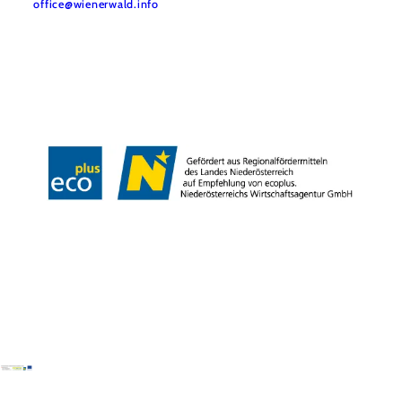
office@wienerwald.info
Impressum
Datenschutz
Haftungsausschluss
Barrierefreiheitserklärung
LE/LEADER 23-27
Copyright © Wienerwald Tourismus GmbH