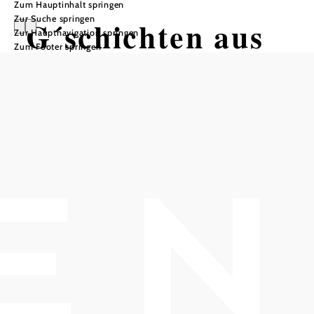
Zum Hauptinhalt springen
Zur Suche springen
G´schichten aus
Zur Hauptnavigation springen
Zum Footer springen
dem Wienerwald.
Der Wanderweg -
Etappe 2
Wandertour ausgehend von
Haltestelle Alland Hauptplatz (Mitte)
Schwierigkeit: mittel
Distanz: 2,16 km
Dauer: 7:30 h
Aufstieg: 566 Hm
Abstieg: 655 Hm
In Merkliste speichern