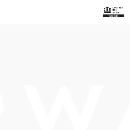
Öffnungszeiten
vom 01.01. bis zum 31.12.
Montag
16:00 - 00:00 Uhr
Dienstag
16:00 - 00:00 Uhr
Mittwoch
16:00 - 00:00 Uhr
Donnerstag
16:00 - 00:00 Uhr
Freitag
16:00 - 00:00 Uhr
Samstag
12:00 - 00:00 Uhr