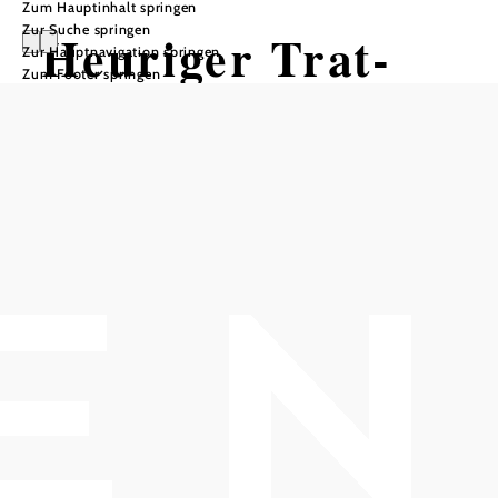
Zum Hauptinhalt springen
Zur Suche springen
Heuriger Trat-
Zur Hauptnavigation springen
Zum Footer springen
Wiesner
In Merkliste speichern
Geniessen Sie einen gemütlichen Abend mit Freunden oder
Familie beim Heurigen in den Weidlinger Weinbergen!
Wir freuen uns auf Ihren Besuch!
Mi-Fr ab 16.00, Sa u. So ab 12.00 Uhr, warme Küche bis
23.30!
Ihre Familie Trat-Wiesner
Tischreservierung: unter heuriger@trat-wiesner.at oder +43
(0)2243 35917