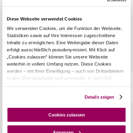
Warme Küche 11.30 bis 21.30 Uhr
Das aktuelle Wetter in
Diese Webseite verwendet Cookies
Klosterneuburg
Wir verwenden Cookies, um die Funktion der Webseite,
Statistiken sowie auf Ihre Interessen zugeschnittene
Heute, 06.08.2026
25° bis 34°
Inhalte zu ermöglichen. Eine Weitergabe dieser Daten
erfolgt ausschließlich pseudonymisiert. Mit Klick auf
leichter Regenschauer
„Cookies zulassen“ können Sie unsere Webseite
Windgeschwindigkeit
4,4 km/h
weiterhin in vollem Umfang nutzen. Diese Cookies
©
TVK
werden – mit Ihrer Einwilligung – auch von Drittanbietern
Morgen, 07.08.2026
21° bis 30°
in den USA verarbeitet und verwendet. In den USA
besteht derzeit kein angemessenes Datenschutzniveau,
leichter Regen
Windgeschwindigkeit
3,6 km/h
und es ist nicht ausgeschlossen, dass staatliche
Details zeigen
Sicherheitsbehörden entsprechende Anordnungen
Umgebung erkunden
gegenüber den Drittanbietern (Google und Meta
Platforms, Inc.) treffen, um Zugriff auf Daten zu Kontroll-
Cookies zulassen
und Überwachungszwecken zu erhalten. Dagegen gibt es
Ausflugsziele, Hotels, Touren und mehr
keine wirksamen Rechtsbehelfe und
Suchradius
10 km
20 km
Anpassen