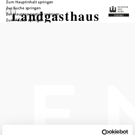
Zum Hauptinhalt springen
Zur Suche springen
Landgasthaus
Zur Hauptnavigation springen
Zum Footer springen
Scheiblingstein
In Merkliste speichern
Willkommen im Landgasthaus Scheiblingstein!
Das traditionelle Gasthaus bietet neben einem à la Carte
Angebot zu jedem Anlass - ob Hochzeit, Geburtstag,
Familienfeier oder Seminare - die optimale Location für ein
unvergessliches Erlebnis.
Gerne übernehmen sie das Arrangement für Ihr Fest, sowie
diverser Rahmenprogramme für 50 bis 70 Personen!