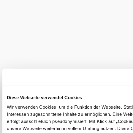
Diese Webseite verwendet Cookies
©
weitere Bilder in Galerie anzeigen
Brigitta Moretti
Wir verwenden Cookies, um die Funktion der Webseite, Statis
Ausstattung
Interessen zugeschnittene Inhalte zu ermöglichen. Eine Wei
erfolgt ausschließlich pseudonymisiert. Mit Klick auf „Cooki
E-Bike Ladestation
Bei uns finden Sie auch
unsere Webseite weiterhin in vollem Umfang nutzen. Diese 