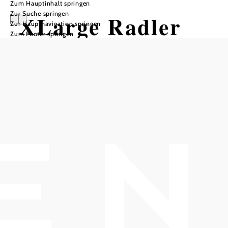
Zum Hauptinhalt springen
Zur Suche springen
XLarge Radler
Zur Hauptnavigation springen
Zum Footer springen
Treff
In Merkliste speichern
Entlang der Radroute Krems – Wien, befindet sich der
XLarge-Imbiss, bekannt als gastfreundlicher Radfahrer
Treffpunkt, und eine der letzten Einkehrstationen vor
Wien.
Neben erfrischenden alkoholfreien Getränken, regionalen
Weinen und diversen Biersorten, bieten wir Ihnen auch
verschiedene Kaffee- Variationen an, einen nach Oma`s
Rezept hausgemachten Topfenstrudel, nationale und